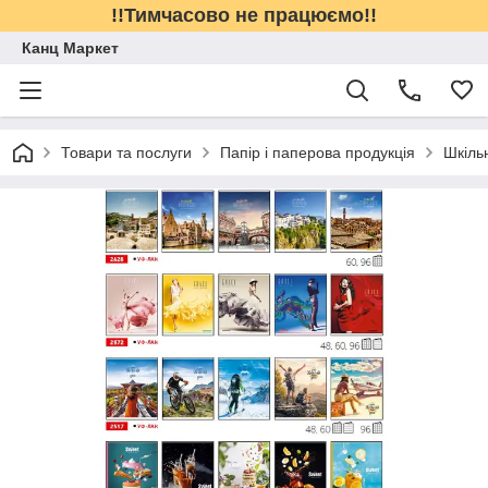
!!Тимчасово не працюємо!!
Канц Маркет
Товари та послуги
Папір і паперова продукція
Шкіль