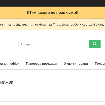
!!Тимчасово не працюємо!!
ня та повідомлення, оскільки за її графіком роботи сьогодні вих
ри для офісу
Паперова продукція
Художні товари
Письм
книжок