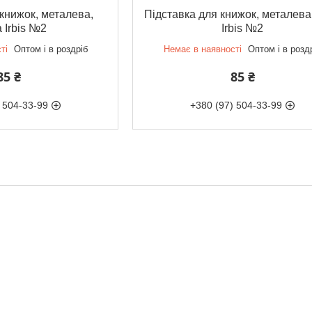
 книжок, металева,
Підставка для книжок, металева
 Irbis №2
Irbis №2
ті
Оптом і в роздріб
Немає в наявності
Оптом і в розд
85 ₴
85 ₴
 504-33-99
+380 (97) 504-33-99
 Україна