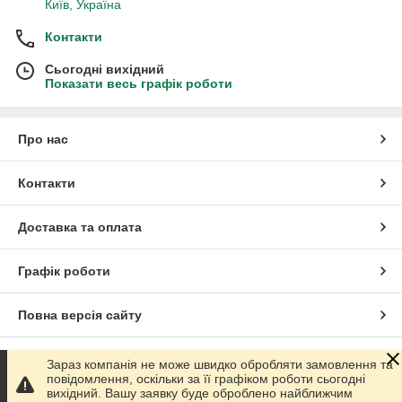
Київ, Україна
Контакти
Сьогодні вихідний
Показати весь графік роботи
Про нас
Контакти
Доставка та оплата
Графік роботи
Повна версія сайту
Сайт створено на маркетплейсі
Prom.ua
Зараз компанія не може швидко обробляти замовлення та
повідомлення, оскільки за її графіком роботи сьогодні
вихідний. Вашу заявку буде оброблено найближчим