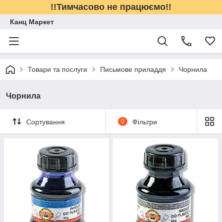
!!Тимчасово не працюємо!!
Канц Маркет
Товари та послуги
Письмове приладдя
Чорнила
Чорнила
Сортування
0
Фільтри