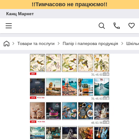
!!Тимчасово не працюємо!!
Канц Маркет
Товари та послуги
Папір і паперова продукція
Шкіль