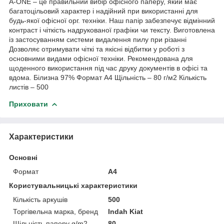
A-ONE – це правильний вибір офісного паперу, який має
багатоцільовий характер і надійний при використанні для
будь-якої офісної орг. техніки. Наш папір забезпечує відмінний
контраст і чіткість надрукованої графіки чи тексту. Виготовлена
із застосуванням системи видалення пилу при різанні
Дозволяє отримувати чіткі та якісні відбитки у роботі з
основними видами офісної техніки. Рекомендована для
щоденного використання під час друку документів в офісі та
вдома. Білизна 97% Формат А4 Щільність – 80 г/м2 Кількість
листів – 500
Приховати
Характеристики
Основні
Формат
A4
Користувальницькі характеристики
Кількість аркушів
500
Торгівельна марка, бренд
Indah Kiat
Щільність паперу g/m2
80