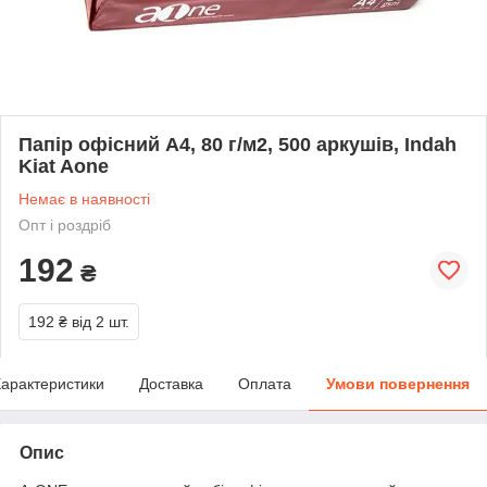
Папір офісний А4, 80 г/м2, 500 аркушів, Indah
Kiat Aone
Немає в наявності
Опт і роздріб
192
₴
192 ₴
від 2 шт.
арактеристики
Доставка
Оплата
Умови повернення
Опис