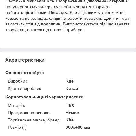
Настільна підкладка Kite з зображенням улюбленних героїв з
популярного мультсеріалу зробить заняття творчістю
набагато цікавішими. Підкладка Kite з цікавим малюнком не
ковзає та не залишає слідів на робочій поверхні. Цей килимок
захистить стіл від подряпин. Використовується під час заняття
творчістю, а також під столові прибори.
Характеристики
Основні атрибути
Виробник
Kite
Країна виробник
Китай
Користувальницькі характеристики
Матеріал
ПВХ
Прогумована основа
Немає
Торгівельна марка, бренд
Kite
Розмір (")
600х400 мм