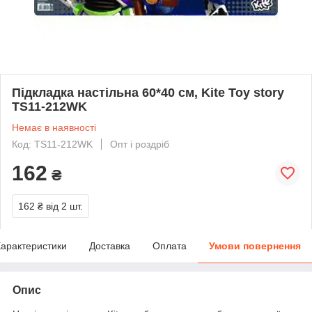
Підкладка настільна 60*40 см, Kite Toy story
TS11-212WK
Немає в наявності
Код: TS11-212WK
Опт і роздріб
162
₴
162 ₴
від 2 шт.
арактеристики
Доставка
Оплата
Умови повернення
Опис