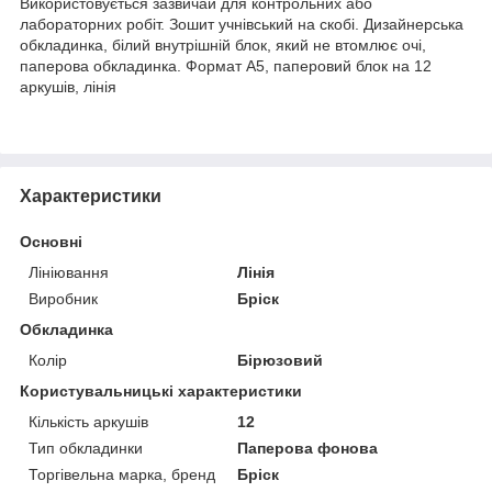
Використовується зазвичай для контрольних або
лабораторних робіт. Зошит учнівський на скобі. Дизайнерська
обкладинка, білий внутрішній блок, який не втомлює очі,
паперова обкладинка. Формат А5, паперовий блок на 12
аркушів, лінія
Характеристики
Основні
Лініювання
Лінія
Виробник
Бріск
Обкладинка
Колір
Бірюзовий
Користувальницькі характеристики
Кількість аркушів
12
Тип обкладинки
Паперова фонова
Торгівельна марка, бренд
Бріск