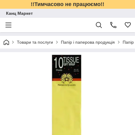
!!Тимчасово не працюємо!!
Канц Маркет
Товари та послуги
Папір і паперова продукція
Папір 