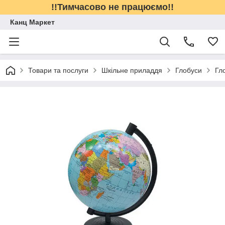
!!Тимчасово не працюємо!!
Канц Маркет
Товари та послуги
Шкільне приладдя
Глобуси
Гл