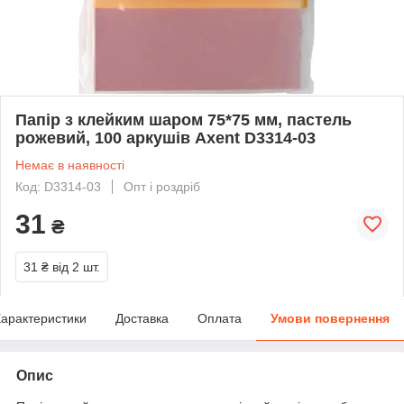
Папір з клейким шаром 75*75 мм, пастель
рожевий, 100 аркушів Axent D3314-03
Немає в наявності
Код: D3314-03
Опт і роздріб
31
₴
31 ₴
від 2 шт.
арактеристики
Доставка
Оплата
Умови повернення
Опис