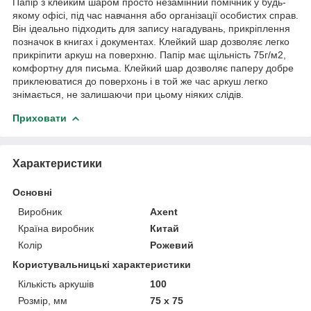
Папір з клейким шаром просто незамінний помічник у будь-
якому офісі, під час навчання або організації особистих справ.
Він ідеально підходить для запису нагадувань, прикріплення
позначок в книгах і документах. Клейкий шар дозволяє легко
прикріпити аркуш на поверхню. Папір має щільність 75г/м2,
комфортну для письма. Клейкий шар дозволяє паперу добре
приклеюватися до поверхонь і в той же час аркуш легко
знімається, не залишаючи при цьому ніяких слідів.
Приховати
Характеристики
Основні
Виробник
Axent
Країна виробник
Китай
Колір
Рожевий
Користувальницькі характеристики
Кількість аркушів
100
Розмір, мм
75 х 75