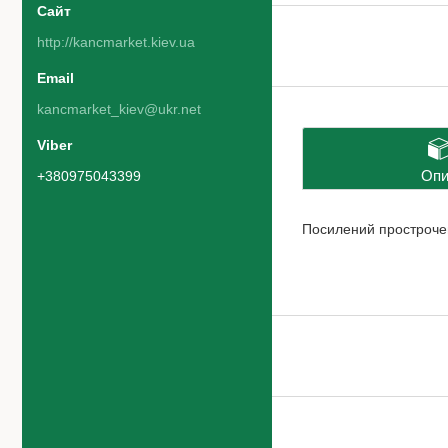
http://kancmarket.kiev.ua
kancmarket_kiev@ukr.net
Опи
+380975043399
Посилений прострочен