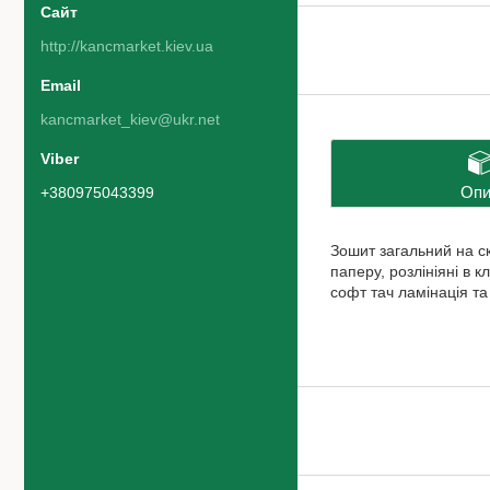
http://kancmarket.kiev.ua
kancmarket_kiev@ukr.net
Опи
+380975043399
Зошит загальний на ск
паперу, розлініяні в 
софт тач ламінація та