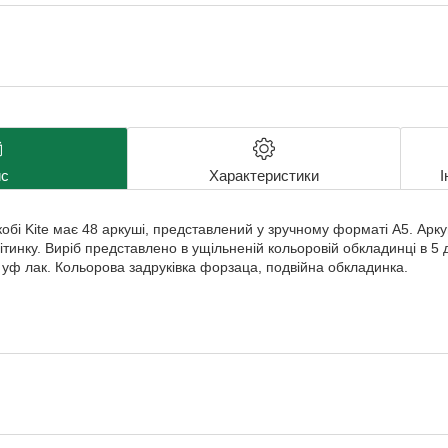
с
Характеристики
І
обі Kite має 48 аркуші, представлений у зручному форматі А5. Аркуш
клітинку. Виріб представлено в ущільненій кольоровій обкладинці в 5
 уф лак. Кольорова задруківка форзаца, подвійна обкладинка.