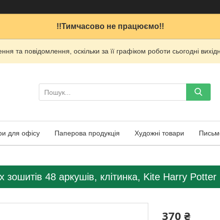
!!Тимчасово не працюємо!!
ня та повідомлення, оскільки за її графіком роботи сьогодні вих
ри для офісу
Паперова продукція
Художні товари
Письм
 зошитів 48 аркушів, клітинка, Kite Harry Potter
370 ₴