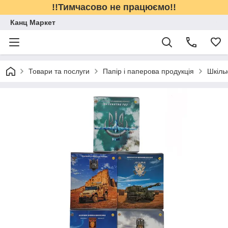
!!Тимчасово не працюємо!!
Канц Маркет
Товари та послуги
Папір і паперова продукція
Шкіль