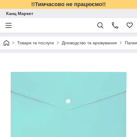
!!Тимчасово не працюємо!!
Канц Маркет
Товари та послуги
Діловодство та архівування
Папки