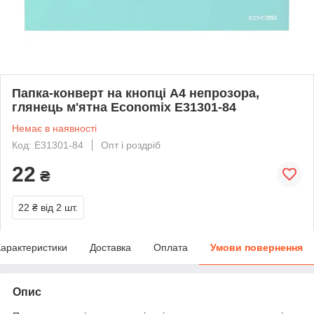
Папка-конверт на кнопці А4 непрозора,
глянець м'ятна Economix E31301-84
Немає в наявності
Код: E31301-84
Опт і роздріб
22
₴
22 ₴
від 2 шт.
арактеристики
Доставка
Оплата
Умови повернення
Опис