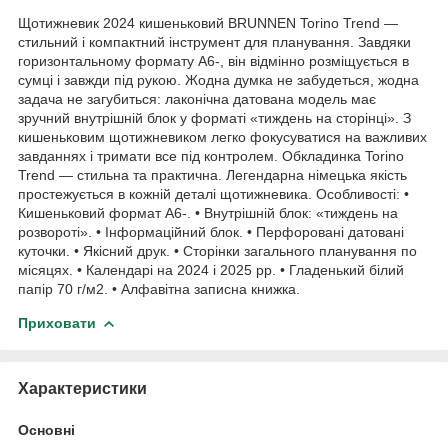
Щотижневик 2024 кишеньковий BRUNNEN Torino Trend —
стильний і компактний інструмент для планування. Завдяки
горизонтальному формату А6-, він відмінно розміщується в
сумці і завжди під рукою. Жодна думка не забудеться, жодна
задача не загубиться: лаконічна датована модель має
зручний внутрішній блок у форматі «тиждень на сторінці». З
кишеньковим щотижневиком легко фокусуватися на важливих
завданнях і тримати все під контролем. Обкладинка Torino
Trend — стильна та практична. Легендарна німецька якість
простежується в кожній деталі щотижневика. Особливості: •
Кишеньковий формат А6-. • Внутрішній блок: «тиждень на
розвороті». • Інформаційний блок. • Перфоровані датовані
куточки. • Якісний друк. • Сторінки загального планування по
місяцях. • Календарі на 2024 і 2025 рр. • Гладенький білий
папір 70 г/м2. • Алфавітна записна книжка.
Приховати
Характеристики
Основні