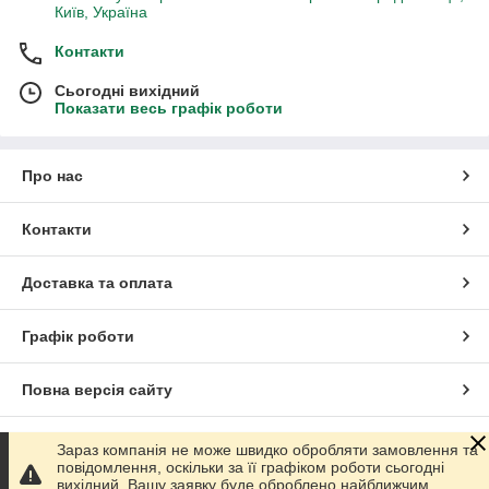
Київ, Україна
Контакти
Сьогодні вихідний
Показати весь графік роботи
Про нас
Контакти
Доставка та оплата
Графік роботи
Повна версія сайту
Сайт створено на маркетплейсі
Prom.ua
Зараз компанія не може швидко обробляти замовлення та
повідомлення, оскільки за її графіком роботи сьогодні
вихідний. Вашу заявку буде оброблено найближчим