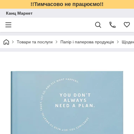
!!Тимчасово не працюємо!!
Канц Маркет
Товари та послуги
Папір і паперова продукція
Щоден