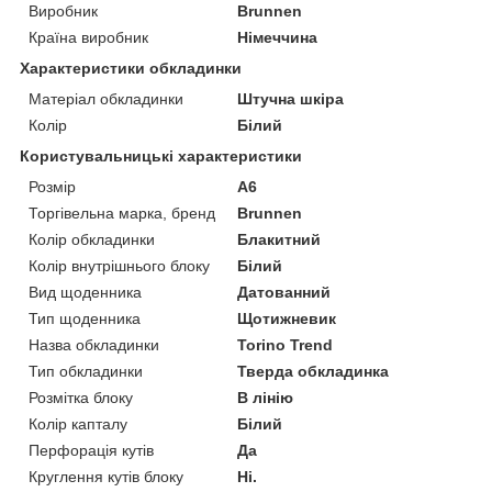
Виробник
Brunnen
Країна виробник
Німеччина
Характеристики обкладинки
Матеріал обкладинки
Штучна шкіра
Колір
Білий
Користувальницькі характеристики
Розмір
А6
Торгівельна марка, бренд
Brunnen
Колір обкладинки
Блакитний
Колір внутрішнього блоку
Білий
Вид щоденника
Датованний
Тип щоденника
Щотижневик
Назва обкладинки
Torino Trend
Тип обкладинки
Тверда обкладинка
Розмітка блоку
В лінію
Колір капталу
Білий
Перфорація кутів
Да
Круглення кутів блоку
Ні.