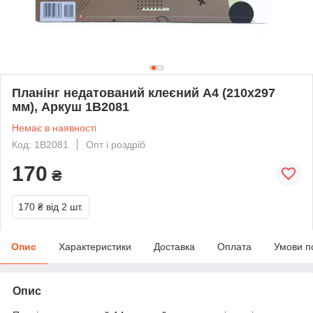
Планінг недатований клеєний А4 (210х297
мм), Аркуш 1В2081
Немає в наявності
Код: 1В2081
Опт і роздріб
170
₴
170 ₴
від 2 шт.
Опис
Характеристики
Доставка
Оплата
Умови п
Опис