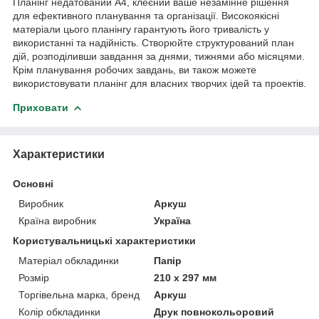
Планінг недатований А4, клеєний ваше незамінне рішення
для ефективного планування та організації. Високоякісні
матеріали цього планінгу гарантують його тривалість у
використанні та надійність. Створюйте структурований план
дій, розподіливши завдання за днями, тижнями або місяцями.
Крім планування робочих завдань, ви також можете
використовувати планінг для власних творчих ідей та проектів.
Приховати
Характеристики
Основні
Виробник
Аркуш
Країна виробник
Україна
Користувальницькі характеристики
Матеріал обкладинки
Папір
Розмір
210 х 297 мм
Торгівельна марка, бренд
Аркуш
Колір обкладинки
Друк повнокольоровий