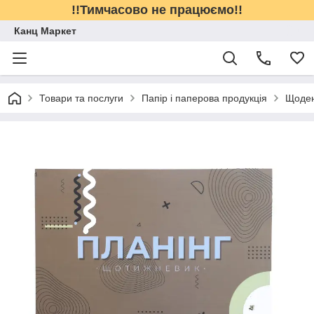
!!Тимчасово не працюємо!!
Канц Маркет
Товари та послуги
Папір і паперова продукція
Щоден