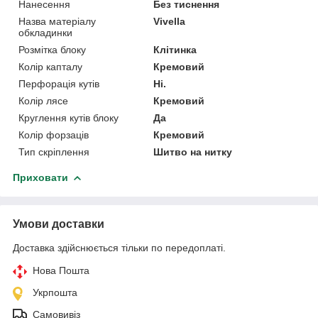
Нанесення
Без тиснення
Назва матеріалу
Vivella
обкладинки
Розмітка блоку
Клітинка
Колір капталу
Кремовий
Перфорація кутів
Ні.
Колір лясе
Кремовий
Круглення кутів блоку
Да
Колір форзаців
Кремовий
Тип скріплення
Шитво на нитку
Приховати
Умови доставки
Доставка здійснюється тільки по передоплаті.
Нова Пошта
Укрпошта
Самовивіз