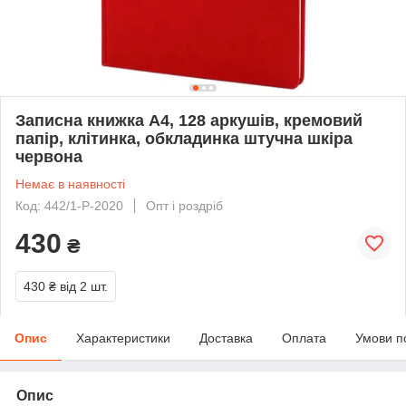
Записна книжка А4, 128 аркушів, кремовий
папір, клітинка, обкладинка штучна шкіра
червона
Немає в наявності
Код: 442/1-P-2020
Опт і роздріб
430
₴
430 ₴
від 2 шт.
Опис
Характеристики
Доставка
Оплата
Умови п
Опис