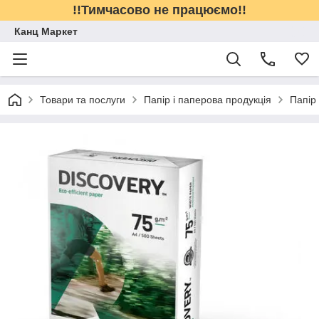
!!Тимчасово не працюємо!!
Канц Маркет
Товари та послуги
Папір і паперова продукція
Папір