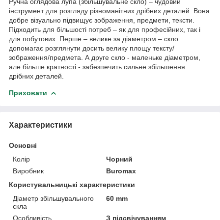
Ручна оглядова лупа (збільшувальне скло) – чудовий
інструмент для розгляду різноманітних дрібних деталей. Вона
добре візуально підвищує зображення, предмети, тексти.
Підходить для більшості потреб – як для професійних, так і
для побутових. Перше – велике за діаметром – скло
допомагає розглянути досить велику площу тексту/
зображення/предмета. А друге скло - маленьке діаметром,
але більше кратності - забезпечить сильне збільшення
дрібних деталей.
Приховати
Характеристики
Основні
Колір
Чорний
Виробник
Buromax
Користувальницькі характеристики
Діаметр збільшувального
60 mm
скла
Особливість
З підсвічуванням