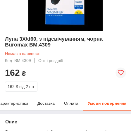
Лупа 3X/d60, з підсвічуванням, чорна
Buromax BM.4309
Немає в наявності
Код: BM.4309
Опт і роздріб
162
₴
162 ₴
від 2 шт.
арактеристики
Доставка
Оплата
Умови повернення
Опис