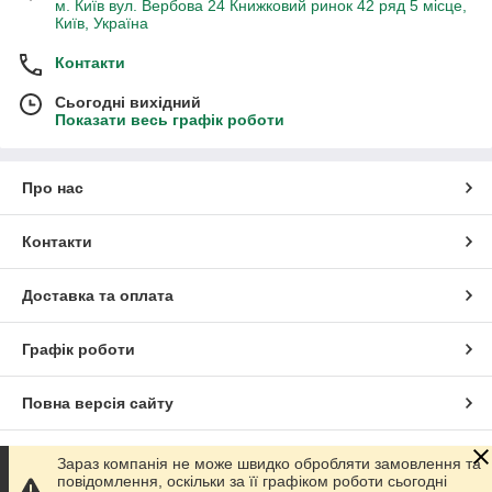
м. Київ вул. Вербова 24 Книжковий ринок 42 ряд 5 місце,
Київ, Україна
Контакти
Сьогодні вихідний
Показати весь графік роботи
Про нас
Контакти
Доставка та оплата
Графік роботи
Повна версія сайту
Сайт створено на маркетплейсі
Prom.ua
Зараз компанія не може швидко обробляти замовлення та
повідомлення, оскільки за її графіком роботи сьогодні