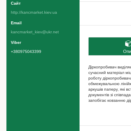
http://kancmarket.kiev.ua
kancmarket_kiev@ukr.net
Опи
+380975043399
Діркопробивач виділя
сучасний матеріал міцн
роботу діркопробивач
обмежувальною лінійк
аркушів паперу, які в
документів зі співпа
запобігає ковзанню д