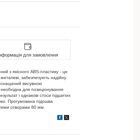
нформація для замовлення
ий з якісного ABS-пластику - це
 - металеві, забезпечують надійну
 оснащений висувною
 необхідна для позиціонування
езультат і однакові стоси підшитих
'яко. Прогумована підошва
итими отворами 80 мм.