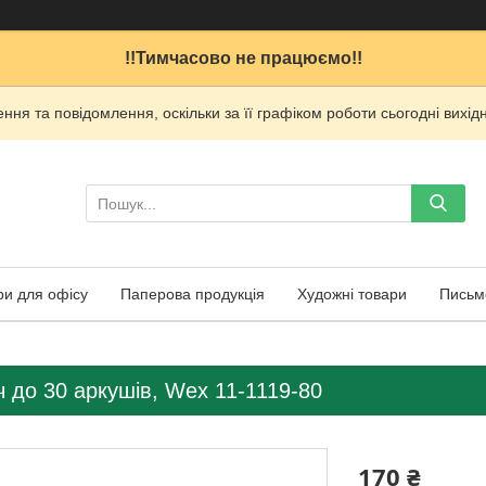
!!Тимчасово не працюємо!!
ня та повідомлення, оскільки за її графіком роботи сьогодні вих
ри для офісу
Паперова продукція
Художні товари
Письм
 до 30 аркушів, Wex 11-1119-80
170 ₴