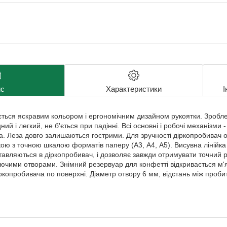
с
Характеристики
І
ється яскравим кольором і ергономічним дизайном рукоятки. Зроблен
ий і легкий, не б'ється при падінні. Всі основні і робочі механізми
а. Леза довго залишаються гострими. Для зручності діркопробивач
ою з точною шкалою форматів паперу (А3, А4, А5). Висувна лінійка
ставляються в діркопробивач, і дозволяє завжди отримувати точний р
даючими отворами. Знімний резервуар для конфетті відкривається м
іркопробивача по поверхні. Діаметр отвору 6 мм, відстань між проб