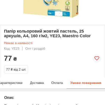
Папір кольоровий жовтий пастель, 25
аркушів, А4, 160 г/м2, YE23, Maestro Color
Немає в наявності
Код: YE23
Опт і роздріб
77
₴
77 ₴
від 2 шт.
арактеристики
Доставка
Оплата
Умови повернення
Опис