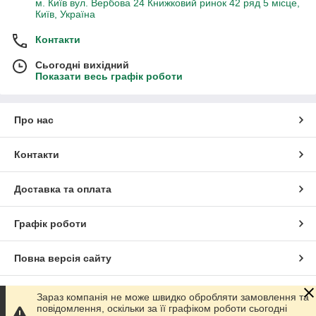
м. Київ вул. Вербова 24 Книжковий ринок 42 ряд 5 місце,
Київ, Україна
Контакти
Сьогодні вихідний
Показати весь графік роботи
Про нас
Контакти
Доставка та оплата
Графік роботи
Повна версія сайту
Сайт створено на маркетплейсі
Prom.ua
Зараз компанія не може швидко обробляти замовлення та
повідомлення, оскільки за її графіком роботи сьогодні