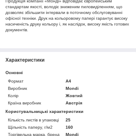
Продукція компанії «Монді» відповідає європейським
стандартам якості, володіє зниженим пиловиділенням, що
дозволяє збільшити інтервали в поточному обслуговуванні
офісної техніки. Друк на кольоровому папері гарантує високу
насиченість друку кольору і, як наслідок, високу якість готових
документів.
Характеристики
Основні
Формат
A4
Виробник
Mondi
Колір
Жовтий
Країна виробник
Австрія
Користувальницькі характеристики
Кількість листів в упаковці
25
Щільність паперу, г/м2
160
Торгівельна марка, бренд
Mondi