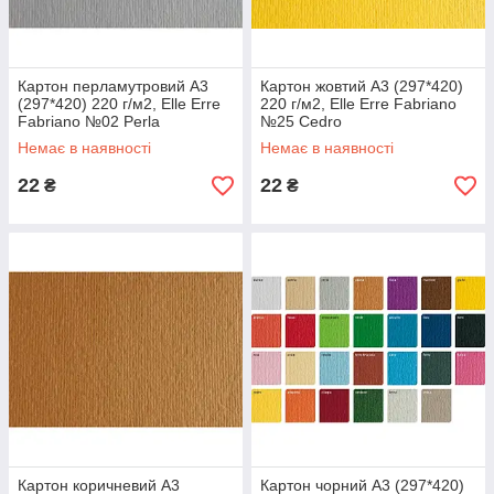
Картон перламутровий А3
Картон жовтий А3 (297*420)
(297*420) 220 г/м2, Elle Erre
220 г/м2, Elle Erre Fabriano
Fabriano №02 Perla
№25 Cedro
Немає в наявності
Немає в наявності
22
22
₴
₴
Картон коричневий А3
Картон чорний А3 (297*420)