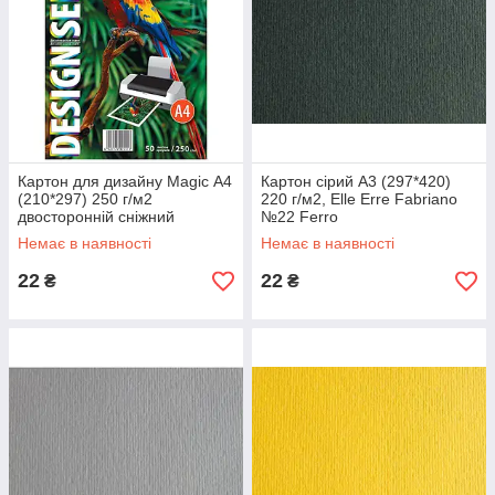
Картон для дизайну Magic А4
Картон сірий А3 (297*420)
(210*297) 250 г/м2
220 г/м2, Elle Erre Fabriano
двосторонній сніжний
№22 Ferro
перламутр
Немає в наявності
Немає в наявності
22
22
₴
₴