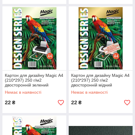
Картон для дизайну Magic А4
Картон для дизайну Magic А4
(210*297) 250 г/м2
(210*297) 250 г/м2
двосторонній зелений
двосторонній мідний
перламутр
перламутр
Немає в наявності
Немає в наявності
22
22
₴
₴