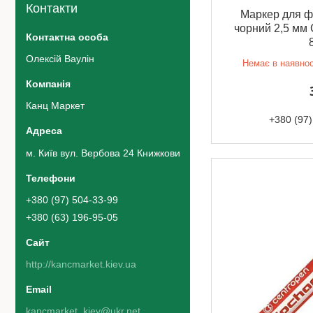
Контакти
Маркер для фл
чорний 2,5 мм 
Олексій Ваулін
Немає в наявнос
Канц Маркет
+380 (97)
м. Київ вул. Вербова 24 Книжковий ринок 42 ряд 5 місце, Київ,
+380 (97) 504-33-99
+380 (63) 196-95-05
http://kancmarket.kiev.ua
kancmarket_kiev@ukr.net