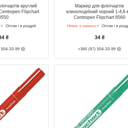
іпчартів круглий
Маркер для фліпчартів
Centropen Flipchart
клиноподібний чорний 1-4,6
8550
Centropen Flipchart 8560
ті
Оптом і в роздріб
Немає в наявності
Оптом і в розд
34 ₴
34 ₴
 504-33-99
+380 (97) 504-33-99
 Україна