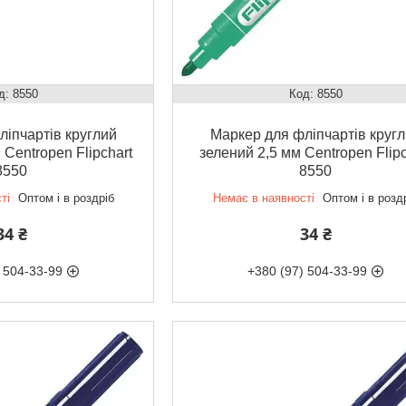
8550
8550
іпчартів круглий
Маркер для фліпчартів круг
 Centropen Flipchart
зелений 2,5 мм Centropen Flipc
8550
8550
ті
Оптом і в роздріб
Немає в наявності
Оптом і в розд
34 ₴
34 ₴
 504-33-99
+380 (97) 504-33-99