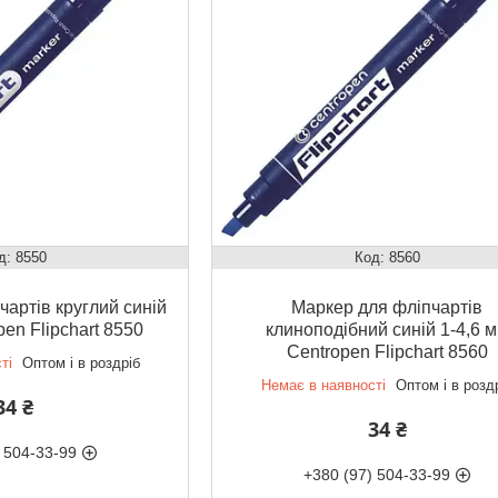
8550
8560
чартів круглий синій
Маркер для фліпчартів
pen Flipchart 8550
клиноподібний синій 1-4,6 
Centropen Flipchart 8560
ті
Оптом і в роздріб
Немає в наявності
Оптом і в розд
34 ₴
34 ₴
 504-33-99
+380 (97) 504-33-99