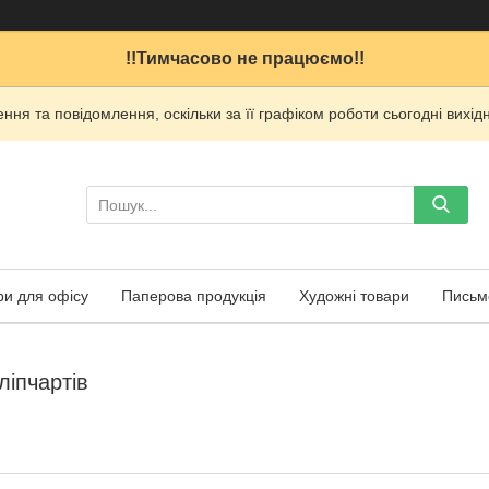
!!Тимчасово не працюємо!!
ня та повідомлення, оскільки за її графіком роботи сьогодні вих
ри для офісу
Паперова продукція
Художні товари
Письм
іпчартів